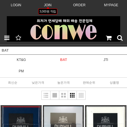
LOGIN
JOIN
ORDER
MYPAGE
3,000원 적립
BAT
KT&G
BAT
JTI
PM
최신순
낮은가격
높은가격
판매순위
상품명