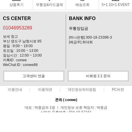
상품후기
무통장&카드결제
배송조회
5+1 10+1 EVENT
CS CENTER
BANK INFO
01046953289
무통장입금
보세 창고
[하나은행] 300-18-23396-3
부산 영도구 남항서로 85
[예금주] 최대희
평일 : 9:00 ~ 18:00
토요일 : 10:00 ~ 13:00
점심시간 : 12:00 ~ 13:00
카톡ID : conwe
WeChat ID : conwe88
고객센터 연결
비회원 1:1 문의
이용안내
이용약관
개인정보처리방침
PC버전
콘위 ( conwe)
대표 : 박종금외 1명 ㅣ 개인정보 보호 책임자 : 박종금
사업자 등록번호 : 204-10-57161
통신판매업신고번호 : 중랑구청 제 0371호
전화 : 01046953289 ㅣ 팩스 : 02-495-0107
주소 : 서울시 중랑구 망우1동 149-44호