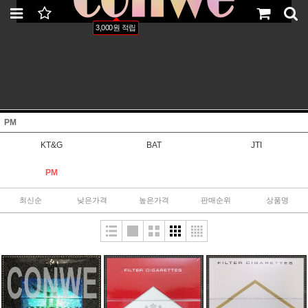
LOGIN
JOIN
ORDER
MYPAGE
3,000원 적립
PM
KT&G
BAT
JTI
PM
최신순
낮은가격
높은가격
판매순위
상품명