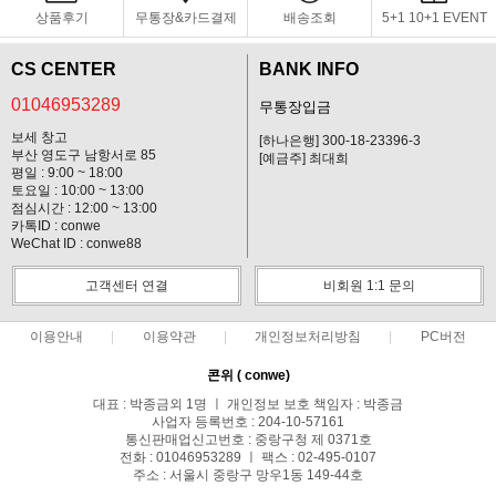
상품후기
무통장&카드결제
배송조회
5+1 10+1 EVENT
CS CENTER
BANK INFO
01046953289
무통장입금
보세 창고
[하나은행] 300-18-23396-3
부산 영도구 남항서로 85
[예금주] 최대희
평일 : 9:00 ~ 18:00
토요일 : 10:00 ~ 13:00
점심시간 : 12:00 ~ 13:00
카톡ID : conwe
WeChat ID : conwe88
고객센터 연결
비회원 1:1 문의
이용안내
이용약관
개인정보처리방침
PC버전
콘위 ( conwe)
대표 : 박종금외 1명 ㅣ 개인정보 보호 책임자 : 박종금
사업자 등록번호 : 204-10-57161
통신판매업신고번호 : 중랑구청 제 0371호
전화 : 01046953289 ㅣ 팩스 : 02-495-0107
주소 : 서울시 중랑구 망우1동 149-44호