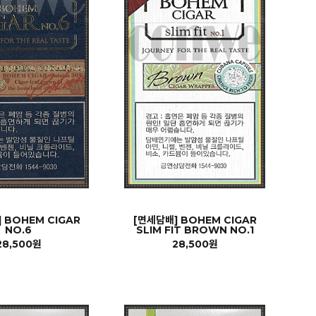
 BOHEM CIGAR
[면세담배] BOHEM CIGAR
NO.6
SLIM FIT BROWN NO.1
28,500원
28,500원