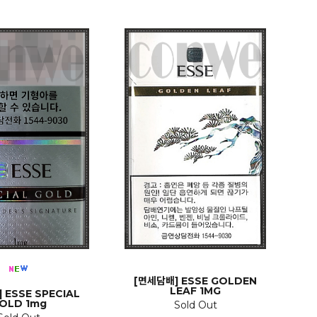
[면세담배] ESSE GOLDEN
LEAF 1MG
 ESSE SPECIAL
OLD 1mg
Sold Out