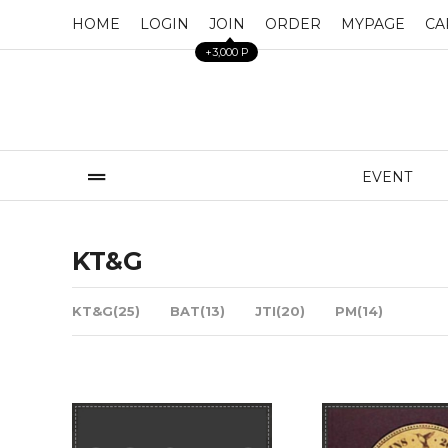
HOME
LOGIN
JOIN
ORDER
MYPAGE
CA
+3,000 P
EVENT
KT&G
KT&G(25)
BAT(13)
JTI(20)
PM(14)