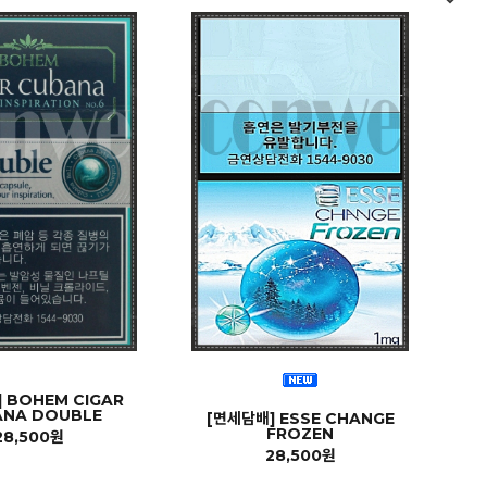
 BOHEM CIGAR
ANA DOUBLE
[면세담배] ESSE CHANGE
FROZEN
28,500원
28,500원