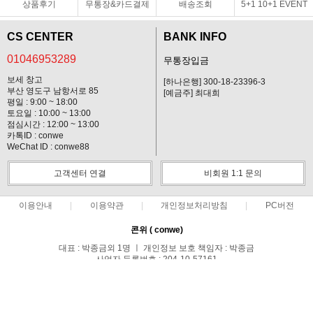
상품후기
무통장&카드결제
배송조회
5+1 10+1 EVENT
CS CENTER
BANK INFO
01046953289
무통장입금
보세 창고
[하나은행] 300-18-23396-3
부산 영도구 남항서로 85
[예금주] 최대희
평일 : 9:00 ~ 18:00
토요일 : 10:00 ~ 13:00
점심시간 : 12:00 ~ 13:00
카톡ID : conwe
WeChat ID : conwe88
고객센터 연결
비회원 1:1 문의
이용안내
이용약관
개인정보처리방침
PC버전
콘위 ( conwe)
대표 : 박종금외 1명 ㅣ 개인정보 보호 책임자 : 박종금
사업자 등록번호 : 204-10-57161
통신판매업신고번호 : 중랑구청 제 0371호
전화 : 01046953289 ㅣ 팩스 : 02-495-0107
주소 : 서울시 중랑구 망우1동 149-44호