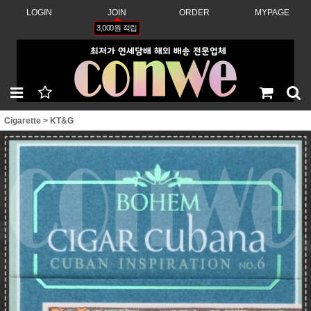
LOGIN
JOIN
ORDER
MYPAGE
3,000원 적립
Cigarette
>
KT&G