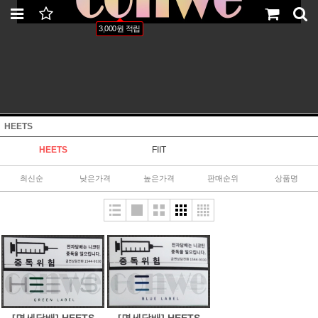
LOGIN
JOIN
ORDER
MYPAGE
3,000원 적립
HEETS
HEETS
FIIT
최신순
낮은가격
높은가격
판매순위
상품명
[면세담배] HEETS
[면세담배] HEETS