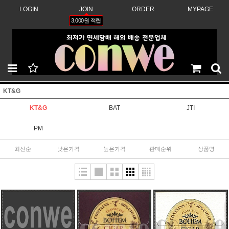
LOGIN
JOIN
ORDER
MYPAGE
3,000원 적립
KT&G
KT&G
BAT
JTI
PM
최신순
낮은가격
높은가격
판매순위
상품명