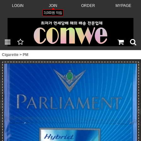
LOGIN
JOIN
ORDER
MYPAGE
3,000원 적립
Cigarette
>
PM