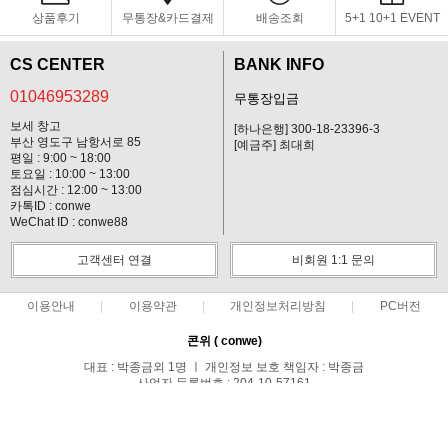
상품후기
무통장&카드결제
배송조회
5+1 10+1 EVENT
CS CENTER
BANK INFO
01046953289
무통장입금
보세 창고
[하나은행] 300-18-23396-3
부산 영도구 남항서로 85
[예금주] 최대희
평일 : 9:00 ~ 18:00
토요일 : 10:00 ~ 13:00
점심시간 : 12:00 ~ 13:00
카톡ID : conwe
WeChat ID : conwe88
고객센터 연결
비회원 1:1 문의
이용안내
이용약관
개인정보처리방침
PC버전
콘위 ( conwe)
대표 : 박종금외 1명 ㅣ 개인정보 보호 책임자 : 박종금
사업자 등록번호 : 204-10-57161
통신판매업신고번호 : 중랑구청 제 0371호
전화 : 01046953289 ㅣ 팩스 : 02-495-0107
주소 : 서울시 중랑구 망우1동 149-44호