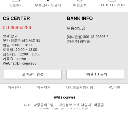
상품후기
무통장&카드결제
배송조회
5+1 10+1 EVENT
CS CENTER
BANK INFO
01046953289
무통장입금
보세 창고
[하나은행] 300-18-23396-3
부산 영도구 남항서로 85
[예금주] 최대희
평일 : 9:00 ~ 18:00
토요일 : 10:00 ~ 13:00
점심시간 : 12:00 ~ 13:00
카톡ID : conwe
WeChat ID : conwe88
고객센터 연결
비회원 1:1 문의
이용안내
이용약관
개인정보처리방침
PC버전
콘위 ( conwe)
대표 : 박종금외 1명 ㅣ 개인정보 보호 책임자 : 박종금
사업자 등록번호 : 204-10-57161
통신판매업신고번호 : 중랑구청 제 0371호
전화 : 01046953289 ㅣ 팩스 : 02-495-0107
주소 : 서울시 중랑구 망우1동 149-44호