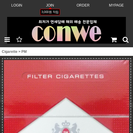
LOGIN
JOIN
ORDER
MYPAGE
3,000원 적립
Cigarette
>
PM