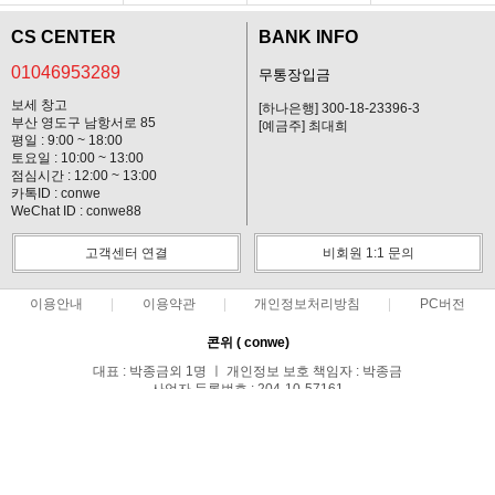
CS CENTER
BANK INFO
01046953289
무통장입금
보세 창고
[하나은행] 300-18-23396-3
부산 영도구 남항서로 85
[예금주] 최대희
평일 : 9:00 ~ 18:00
토요일 : 10:00 ~ 13:00
점심시간 : 12:00 ~ 13:00
카톡ID : conwe
WeChat ID : conwe88
고객센터 연결
비회원 1:1 문의
이용안내
이용약관
개인정보처리방침
PC버전
콘위 ( conwe)
대표 : 박종금외 1명 ㅣ 개인정보 보호 책임자 : 박종금
사업자 등록번호 : 204-10-57161
통신판매업신고번호 : 중랑구청 제 0371호
전화 : 01046953289 ㅣ 팩스 : 02-495-0107
주소 : 서울시 중랑구 망우1동 149-44호
COPYRIGHT(C)담배해외배송 20년 No.1 콘위(conwe) ALL RIGHTS
RESERVED.