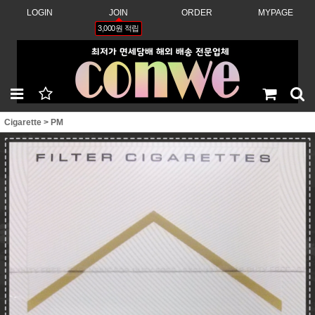
LOGIN
JOIN
ORDER
MYPAGE
3,000원 적립
Cigarette
>
PM