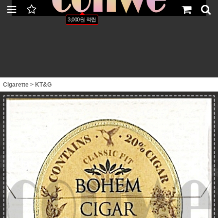
LOGIN
JOIN
ORDER
MYPAGE
3,000원 적립
Cigarette
>
KT&G