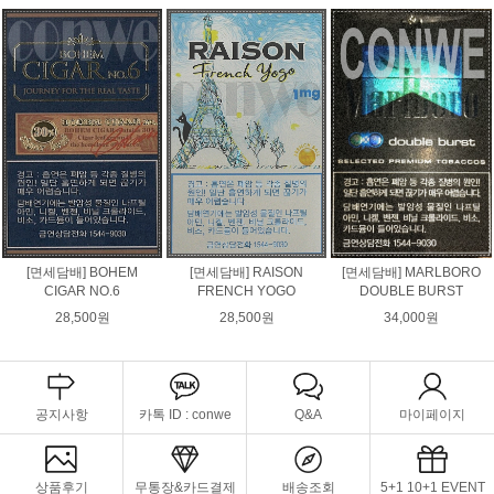
[면세담배] BOHEM
[면세담배] RAISON
[면세담배] MARLBORO
CIGAR NO.6
FRENCH YOGO
DOUBLE BURST
28,500원
28,500원
34,000원
공지사항
카톡 ID : conwe
Q&A
마이페이지
상품후기
무통장&카드결제
배송조회
5+1 10+1 EVENT