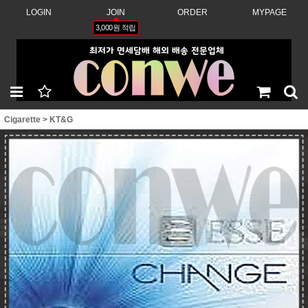
LOGIN
JOIN
ORDER
MYPAGE
3,000원 적립
Cigarette
>
KT&G