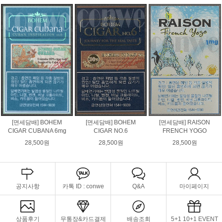
[면세담배] BOHEM
[면세담배] BOHEM
[면세담배] RAISON
CIGAR CUBANA 6mg
CIGAR NO.6
FRENCH YOGO
28,500원
28,500원
28,500원
공지사항
카톡 ID : conwe
Q&A
마이페이지
상품후기
무통장&카드결제
배송조회
5+1 10+1 EVENT