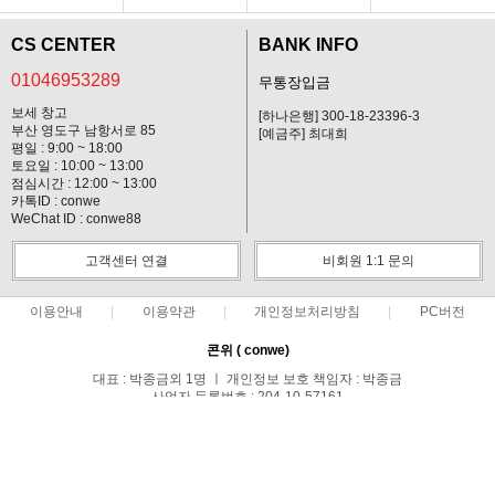
CS CENTER
BANK INFO
01046953289
무통장입금
보세 창고
[하나은행] 300-18-23396-3
부산 영도구 남항서로 85
[예금주] 최대희
평일 : 9:00 ~ 18:00
토요일 : 10:00 ~ 13:00
점심시간 : 12:00 ~ 13:00
카톡ID : conwe
WeChat ID : conwe88
고객센터 연결
비회원 1:1 문의
이용안내
이용약관
개인정보처리방침
PC버전
콘위 ( conwe)
대표 : 박종금외 1명 ㅣ 개인정보 보호 책임자 : 박종금
사업자 등록번호 : 204-10-57161
통신판매업신고번호 : 중랑구청 제 0371호
전화 : 01046953289 ㅣ 팩스 : 02-495-0107
주소 : 서울시 중랑구 망우1동 149-44호
COPYRIGHT(C)담배해외배송 20년 No.1 콘위(conwe) ALL RIGHTS