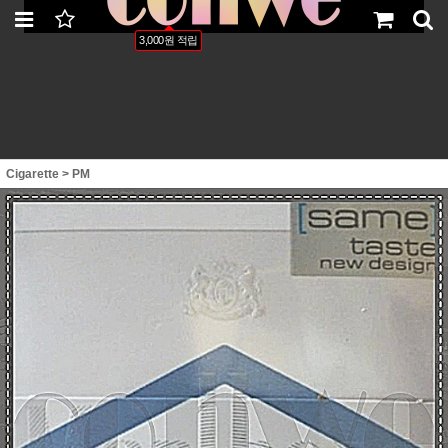
LOGIN
JOIN
ORDER
MYPAGE
3,000원 적립
Cigarette
>
PM