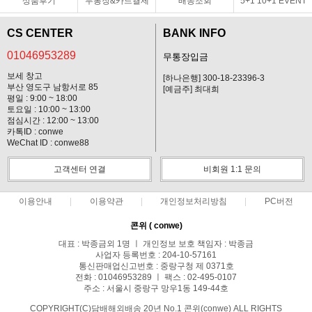
상품후기
무통장&카드결제
배송조회
5+1 10+1 EVENT
CS CENTER
BANK INFO
01046953289
무통장입금
보세 창고
[하나은행] 300-18-23396-3
부산 영도구 남항서로 85
[예금주] 최대희
평일 : 9:00 ~ 18:00
토요일 : 10:00 ~ 13:00
점심시간 : 12:00 ~ 13:00
카톡ID : conwe
WeChat ID : conwe88
고객센터 연결
비회원 1:1 문의
이용안내
이용약관
개인정보처리방침
PC버전
콘위 ( conwe)
대표 : 박종금외 1명 ㅣ 개인정보 보호 책임자 : 박종금
사업자 등록번호 : 204-10-57161
통신판매업신고번호 : 중랑구청 제 0371호
전화 : 01046953289 ㅣ 팩스 : 02-495-0107
주소 : 서울시 중랑구 망우1동 149-44호
COPYRIGHT(C)담배해외배송 20년 No.1 콘위(conwe) ALL RIGHTS