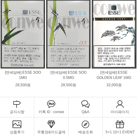
[면세담배] ESSE SOO
[면세담배] ESSE SOO
[면세담배] ESSE
1MG
0.5MG
GOLDEN LEAF 1MG
28,500원
28,500원
32,000원
공지사항
카톡 ID : conwe
Q&A
마이페이지
상품후기
무통장&카드결제
배송조회
5+1 10+1 EVENT