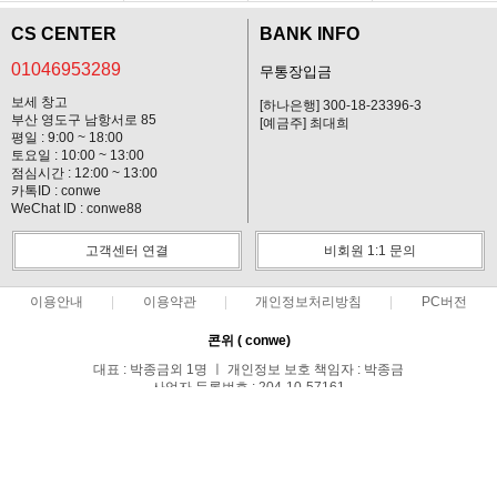
CS CENTER
BANK INFO
01046953289
무통장입금
보세 창고
[하나은행] 300-18-23396-3
부산 영도구 남항서로 85
[예금주] 최대희
평일 : 9:00 ~ 18:00
토요일 : 10:00 ~ 13:00
점심시간 : 12:00 ~ 13:00
카톡ID : conwe
WeChat ID : conwe88
고객센터 연결
비회원 1:1 문의
이용안내
이용약관
개인정보처리방침
PC버전
콘위 ( conwe)
대표 : 박종금외 1명 ㅣ 개인정보 보호 책임자 : 박종금
사업자 등록번호 : 204-10-57161
통신판매업신고번호 : 중랑구청 제 0371호
전화 : 01046953289 ㅣ 팩스 : 02-495-0107
주소 : 서울시 중랑구 망우1동 149-44호
COPYRIGHT(C)담배해외배송 20년 No.1 콘위(conwe) ALL RIGHTS
RESERVED.