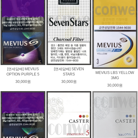
[면세담배] MEVIUS
[면세담배] SEVEN
MEVIUS LBS YELLOW
OPTION PURPLE 5
STARS
3MG
30,000원
30,000원
30,000원