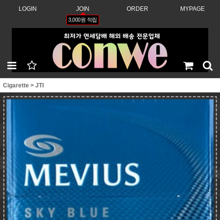
LOGIN
JOIN
ORDER
MYPAGE
3,000원 적립
Cigarette
>
JTI